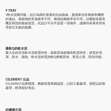
Y TRAY
Y軟水泥陳列板，設計為橫向發展的自由曲線，靈感來自於兩個有機體
的連結。兩面相的長邊曲率不同、兩端的圓曲率也不同，試圖創造最有
機且和諧的曲線造型。此設計可水平放置一排物件，讓陳列有著井然有
序卻又生動的氛圍。
最軟Q的軟水泥
最大化的呈現軟水泥材質特色，粗糙質地卻擁有軟質特性，材質好清
潔、防水、隔熱。
軟水泥材質的軟Q療癒質地，更具止滑、防刮功能。
CELEMENT 出品
CELEMENT品牌標識，獨家材質商標認證，凸刻工藝處理。側壁以斜面
處理，輕薄卻好拿起。
砂礫磨石面