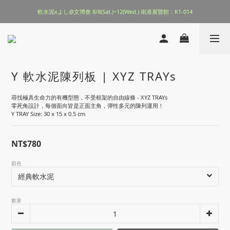
軟水泥xよし@文博會 8/8(Sat.)~12(Wed.) 南港展覽館：K1-014
Y 軟水泥陳列板 | XYZ TRAYs
尋找極具生命力的有機型態，不受框架的自由線條 - XYZ TRAYs
零死角設計，每個面向皆是正面主角，彈性多元的陳列運用！
Y TRAY Size: 30 x 15 x 0.5 cm
NT$780
顏色
數量