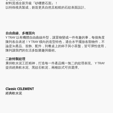
材料質感全新升級『砂礫磨石面』！
以特殊模具製成，創造更具自然且粗糙的石紋表面設計。
自由曲線、多種面向
Y TRAY 以有機體
自由曲線外型，讓置物變成一件有趣的事，每個角度
陳列各自表述！
Y TRAY 橫向的造型特色，
適合水平擺放各類物件，不
論是3c產品、首飾、配件，到餐桌上的杯子與小茶盤，皆可彈性使用，
陳列讓我們的生活多點樂趣與藝術。
二款特製紋理
秉持軟水泥工匠精神，打造每一件產品獨一無二的紋理表現。
Y TRAY
提供
經典軟水泥、黑紋石軟泥，兩種款式可供選擇。
Classic CELEMENT
經典軟水泥