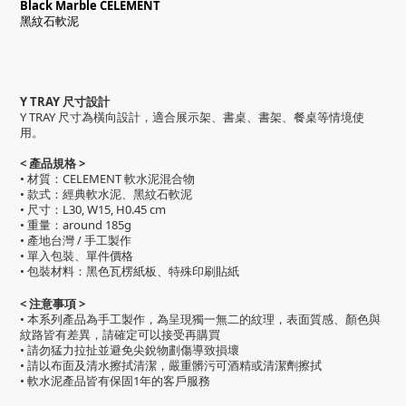
Black Marble CELEMENT
黑紋石軟泥
Y TRAY 尺寸設計
Y TRAY
尺寸為橫向設計，適合展示架、書桌、書架、餐桌等情境使
用。
< 產品規格 >
• 材質：CELEMENT 軟水泥混合物
• 款式：經典軟水泥、黑紋石軟泥
• 尺寸：L30, W15, H0.45 cm
• 重量：around 185g
• 產地台灣 / 手工製作
• 單入包裝、單件價格
• 包裝材料：黑色瓦楞紙板、特殊印刷貼紙
< 注意事項 >
• 本系列產品為手工製作，為呈現獨一無二的紋理，表面質感、顏色與
紋路皆有差異，請確定可以接受再購買
• 請勿猛力拉扯並避免尖銳物劃傷導致損壞
• 請以布面及清水擦拭清潔，嚴重髒污可酒精或清潔劑擦拭
• 軟水泥產品皆有保固1年的客戶服務